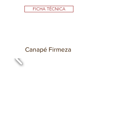
FICHA TÉCNICA
Canapé Firmeza
Canapé firme que se caracteriza por una
máxima durabilidad, estabilidad y robustez.
Está compuesto por una doble estructura